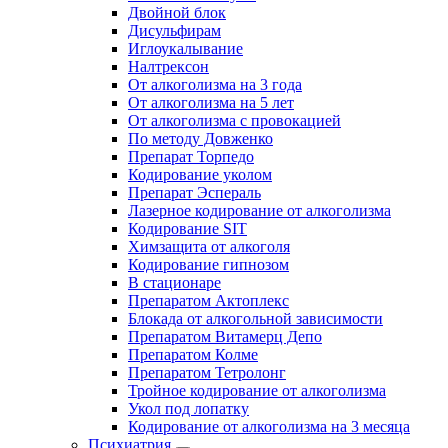
Двойной блок
Дисульфирам
Иглоукалывание
Налтрексон
От алкоголизма на 3 года
От алкоголизма на 5 лет
От алкоголизма с провокацией
По методу Довженко
Препарат Торпедо
Кодирование уколом
Препарат Эспераль
Лазерное кодирование от алкоголизма
Кодирование SIT
Химзащита от алкоголя
Кодирование гипнозом
В стационаре
Препаратом Актоплекс
Блокада от алкогольной зависимости
Препаратом Витамерц Депо
Препаратом Колме
Препаратом Тетролонг
Тройное кодирование от алкоголизма
Укол под лопатку
Кодирование от алкоголизма на 3 месяца
Психиатрия