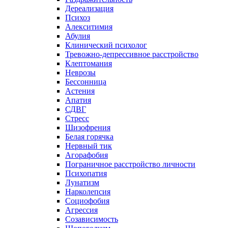
Дереализация
Психоз
Алекситимия
Абулия
Клинический психолог
Тревожно-депрессивное расстройство
Клептомания
Неврозы
Бессонница
Астения
Апатия
СДВГ
Стресс
Шизофрения
Белая горячка
Нервный тик
Агорафобия
Пограничное расстройство личности
Психопатия
Лунатизм
Нарколепсия
Социофобия
Агрессия
Созависимость