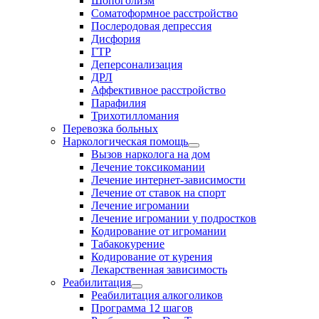
Шопоголизм
Соматоформное расстройство
Послеродовая депрессия
Дисфория
ГТР
Деперсонализация
ДРЛ
Аффективное расстройство
Парафилия
Трихотилломания
Перевозка больных
Наркологическая помощь
Вызов нарколога на дом
Лечение токсикомании
Лечение интернет-зависимости
Лечение от ставок на спорт
Лечение игромании
Лечение игромании у подростков
Кодирование от игромании
Табакокурение
Кодирование от курения
Лекарственная зависимость
Реабилитация
Реабилитация алкоголиков
Программа 12 шагов