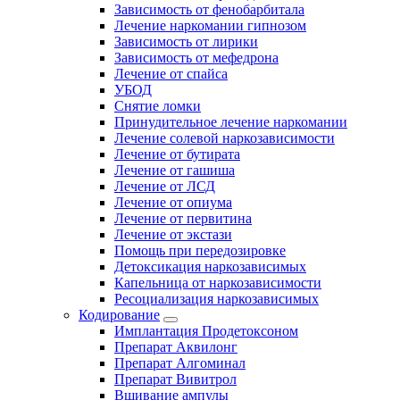
Зависимость от фенобарбитала
Лечение наркомании гипнозом
Зависимость от лирики
Зависимость от мефедрона
Лечение от спайса
УБОД
Снятие ломки
Принудительное лечение наркомании
Лечение солевой наркозависимости
Лечение от бутирата
Лечение от гашиша
Лечение от ЛСД
Лечение от опиума
Лечение от первитина
Лечение от экстази
Помощь при передозировке
Детоксикация наркозависимых
Капельница от наркозависимости
Ресоциализация наркозависимых
Кодирование
Имплантация Продетоксоном
Препарат Аквилонг
Препарат Алгоминал
Препарат Вивитрол
Вшивание ампулы