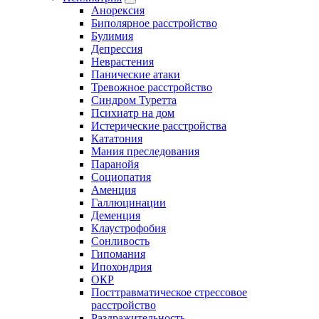
Анорексия
Биполярное расстройство
Булимия
Депрессия
Неврастения
Панические атаки
Тревожное расстройство
Синдром Туретта
Психиатр на дом
Истерические расстройства
Кататония
Мания преследования
Паранойя
Социопатия
Аменция
Галлюцинации
Деменция
Клаустрофобия
Сонливость
Гипомания
Ипохондрия
ОКР
Посттравматическое стрессовое
расстройство
Раздражительность