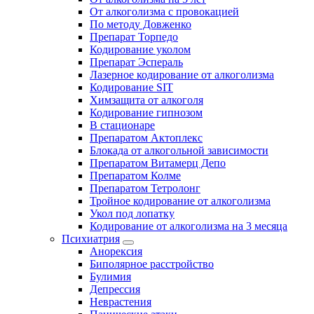
От алкоголизма с провокацией
По методу Довженко
Препарат Торпедо
Кодирование уколом
Препарат Эспераль
Лазерное кодирование от алкоголизма
Кодирование SIT
Химзащита от алкоголя
Кодирование гипнозом
В стационаре
Препаратом Актоплекс
Блокада от алкогольной зависимости
Препаратом Витамерц Депо
Препаратом Колме
Препаратом Тетролонг
Тройное кодирование от алкоголизма
Укол под лопатку
Кодирование от алкоголизма на 3 месяца
Психиатрия
Анорексия
Биполярное расстройство
Булимия
Депрессия
Неврастения