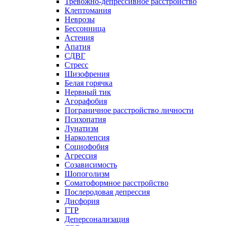
Тревожно-депрессивное расстройство
Клептомания
Неврозы
Бессонница
Астения
Апатия
СДВГ
Стресс
Шизофрения
Белая горячка
Нервный тик
Агорафобия
Пограничное расстройство личности
Психопатия
Лунатизм
Нарколепсия
Социофобия
Агрессия
Созависимость
Шопоголизм
Соматоформное расстройство
Послеродовая депрессия
Дисфория
ГТР
Деперсонализация