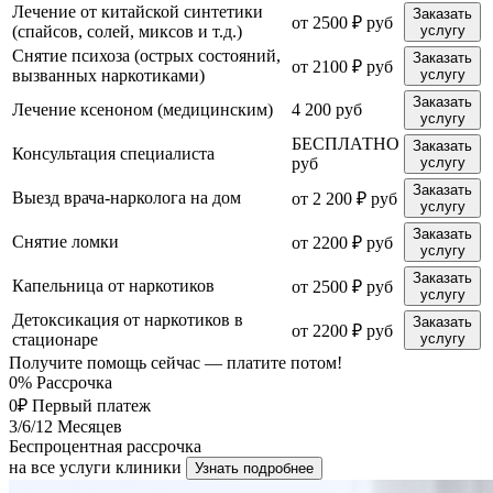
Лечение от китайской синтетики
Заказать
от 2500 ₽ руб
(спайсов, солей, миксов и т.д.)
услугу
Снятие психоза (острых состояний,
Заказать
от 2100 ₽ руб
вызванных наркотиками)
услугу
Заказать
Лечение ксеноном (медицинским)
4 200 руб
услугу
БЕСПЛАТНО
Заказать
Консультация специалиста
руб
услугу
Заказать
Выезд врача-нарколога на дом
от 2 200 ₽ руб
услугу
Заказать
Снятие ломки
от 2200 ₽ руб
услугу
Заказать
Капельница от наркотиков
от 2500 ₽ руб
услугу
Детоксикация от наркотиков в
Заказать
от 2200 ₽ руб
стационаре
услугу
Получите помощь сейчас — платите потом!
0%
Рассрочка
0₽
Первый платеж
3/6/12
Месяцев
Беспроцентная рассрочка
на все услуги клиники
Узнать подробнее