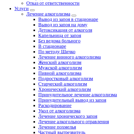
Отказ от ответственности
Услуги
Лечение алкоголизма
Вывод из запоя в стационаре
Вывод из запоя на дому
Детоксикация от алкоголя
Капельница от запоя
Без ведома больного
В стационаре
По методу Шичко
Лечение винного алкоголизма
Женский алкоголизм
Мужской алкоголизм
Пивной алкоголизма
Подростковый алкоголизм
Старческий алкоголизм
Хронический алкоголизм
Принудительное лечение алкоголизма
Принудительный вывод из запоя
Раскодирование
Укол от алкоголизма
Лечение хронического запоя
Лечение алкогольного отравления
Лечение похмелья
Частный вытрезвитель