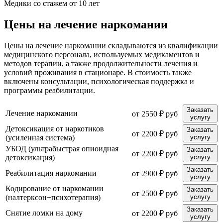
Медики со стажем от 10 лет
Цены на лечение наркомании
Цены на лечение наркомании складываются из квалификации
медицинского персонала, используемых медикаментов и
методов терапии, а также продолжительности лечения и
условий проживания в стационаре. В стоимость также
включены консультации, психологическая поддержка и
программы реабилитации.
Заказать
Лечение наркомании
от 2550 ₽ руб
услугу
Детоксикация от наркотиков
Заказать
от 2200 ₽ руб
(усиленная система)
услугу
УБОД (ультрабыстрая опиоидная
Заказать
от 2200 ₽ руб
детоксикация)
услугу
Заказать
Реабилитация наркомании
от 2900 ₽ руб
услугу
Кодирование от наркомании
Заказать
от 2500 ₽ руб
(налтерксон+психотерапия)
услугу
Заказать
Снятие ломки на дому
от 2200 ₽ руб
услугу