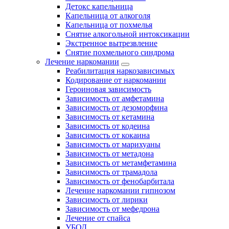
Детокс капельница
Капельница от алкоголя
Капельница от похмелья
Снятие алкогольной интоксикации
Экстренное вытрезвление
Снятие похмельного синдрома
Лечение наркомании
Реабилитация наркозависимых
Кодирование от наркомании
Героиновая зависимость
Зависимость от амфетамина
Зависимость от дезоморфина
Зависимость от кетамина
Зависимость от кодеина
Зависимость от кокаина
Зависимость от марихуаны
Зависимость от метадона
Зависимость от метамфетамина
Зависимость от трамадола
Зависимость от фенобарбитала
Лечение наркомании гипнозом
Зависимость от лирики
Зависимость от мефедрона
Лечение от спайса
УБОД