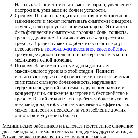
Начальная. Пациент испытывает эйфорию, улучшение
настроения, уменьшение боли и усталости.
Средняя. Пациент находится в состоянии устойчивой
зависимости и может испытывать симптомы синдрома
отмены, если пропустить прием метадона. Это могут
быть физические симптомы: головная боль, тошнота,
тревога, дрожание. Психологические – депрессия и
тревога. В ряде случаев подобные состояния могут
перерастать в
тревожно-депрессивное расстройство
,
требующее дополнительной психотерапевтической и
медикаментозной помощи.
Поздняя. Зависимость от метадона достигает
максимального уровня в этой стадии. Пациент
испытывает серьезные физические и психологические
симптомы: сильную болезненность, нарушения
сердечно-сосудистой системы, нарушения памяти и
концентрации, снижение настроения, беспокойство и
тревогу. В этой стадии часто требуется более высокая
доза метадона, чтобы достичь желаемого эффекта, что
может привести к переходу на употребление других
опиоидов и усугубить болезнь.
Медицинских работников и включает постепенное снижение
дозы метадона, психологическую поддержку, другие методы.
В ряде случаев применяются современные методы