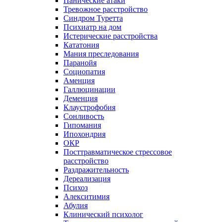
Панические атаки
Тревожное расстройство
Синдром Туретта
Психиатр на дом
Истерические расстройства
Кататония
Мания преследования
Паранойя
Социопатия
Аменция
Галлюцинации
Деменция
Клаустрофобия
Сонливость
Гипомания
Ипохондрия
ОКР
Посттравматическое стрессовое
расстройство
Раздражительность
Дереализация
Психоз
Алекситимия
Абулия
Клинический психолог