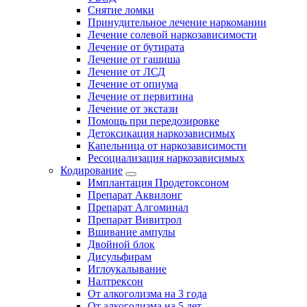
Снятие ломки
Принудительное лечение наркомании
Лечение солевой наркозависимости
Лечение от бутирата
Лечение от гашиша
Лечение от ЛСД
Лечение от опиума
Лечение от первитина
Лечение от экстази
Помощь при передозировке
Детоксикация наркозависимых
Капельница от наркозависимости
Ресоциализация наркозависимых
Кодирование
Имплантация Продетоксоном
Препарат Аквилонг
Препарат Алгоминал
Препарат Вивитрол
Вшивание ампулы
Двойной блок
Дисульфирам
Иглоукалывание
Налтрексон
От алкоголизма на 3 года
От алкоголизма на 5 лет