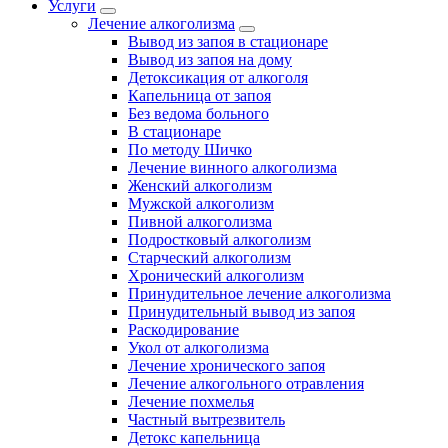
Услуги
Лечение алкоголизма
Вывод из запоя в стационаре
Вывод из запоя на дому
Детоксикация от алкоголя
Капельница от запоя
Без ведома больного
В стационаре
По методу Шичко
Лечение винного алкоголизма
Женский алкоголизм
Мужской алкоголизм
Пивной алкоголизма
Подростковый алкоголизм
Старческий алкоголизм
Хронический алкоголизм
Принудительное лечение алкоголизма
Принудительный вывод из запоя
Раскодирование
Укол от алкоголизма
Лечение хронического запоя
Лечение алкогольного отравления
Лечение похмелья
Частный вытрезвитель
Детокс капельница