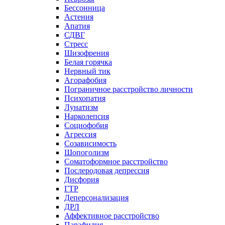
Бессонница
Астения
Апатия
СДВГ
Стресс
Шизофрения
Белая горячка
Нервный тик
Агорафобия
Пограничное расстройство личности
Психопатия
Лунатизм
Нарколепсия
Социофобия
Агрессия
Созависимость
Шопоголизм
Соматоформное расстройство
Послеродовая депрессия
Дисфория
ГТР
Деперсонализация
ДРЛ
Аффективное расстройство
Парафилия