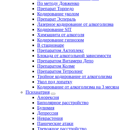
По методу Довженко
Препарат Торпедо
Кодирование уколом
Препарат Эспераль
Лазерное кодирование от алкоголизма
Кодирование SIT
Химзащита от алкоголя
Кодирование гипнозом
В стационаре
Препаратом Актоплекс
Блокада от алкогольной зависимости
Препаратом Витамерц Депо
Препаратом Колме
Препаратом Тетролонг
Тройное кодирование от алкоголизма
Укол под лопатку
Кодирование от алкоголизма на 3 месяца
Психиатрия
Анорексия
Биполярное расстройство
Булимия
Депрессия
Неврастения
Панические атаки
Тревожное расстройство