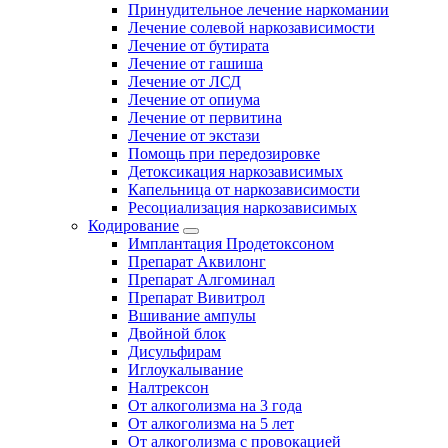
Принудительное лечение наркомании
Лечение солевой наркозависимости
Лечение от бутирата
Лечение от гашиша
Лечение от ЛСД
Лечение от опиума
Лечение от первитина
Лечение от экстази
Помощь при передозировке
Детоксикация наркозависимых
Капельница от наркозависимости
Ресоциализация наркозависимых
Кодирование
Имплантация Продетоксоном
Препарат Аквилонг
Препарат Алгоминал
Препарат Вивитрол
Вшивание ампулы
Двойной блок
Дисульфирам
Иглоукалывание
Налтрексон
От алкоголизма на 3 года
От алкоголизма на 5 лет
От алкоголизма с провокацией