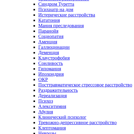
Синдром Туретта
Психиатр на дом
Истерические расстройства
Кататония
Мания преследования
Паранойя
Социопатия
Аменция
Галлюцинации
Деменция
Клаустрофобия
Сонливость
Гипомания
Ипохондрия
ОКР
Посттравматическое стрессовое расстройство
Раздражительность
Дереализация
Психоз
Алекситимия
Абулия
Клинический психолог
Тревожно-депрессивное расстройство
Клептомания
Неврозы