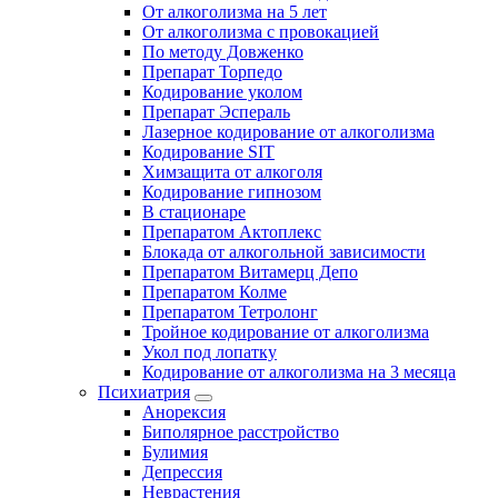
От алкоголизма на 5 лет
От алкоголизма с провокацией
По методу Довженко
Препарат Торпедо
Кодирование уколом
Препарат Эспераль
Лазерное кодирование от алкоголизма
Кодирование SIT
Химзащита от алкоголя
Кодирование гипнозом
В стационаре
Препаратом Актоплекс
Блокада от алкогольной зависимости
Препаратом Витамерц Депо
Препаратом Колме
Препаратом Тетролонг
Тройное кодирование от алкоголизма
Укол под лопатку
Кодирование от алкоголизма на 3 месяца
Психиатрия
Анорексия
Биполярное расстройство
Булимия
Депрессия
Неврастения