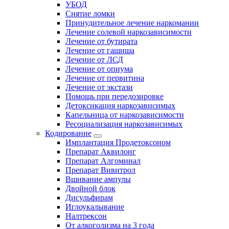
УБОД
Снятие ломки
Принудительное лечение наркомании
Лечение солевой наркозависимости
Лечение от бутирата
Лечение от гашиша
Лечение от ЛСД
Лечение от опиума
Лечение от первитина
Лечение от экстази
Помощь при передозировке
Детоксикация наркозависимых
Капельница от наркозависимости
Ресоциализация наркозависимых
Кодирование
Имплантация Продетоксоном
Препарат Аквилонг
Препарат Алгоминал
Препарат Вивитрол
Вшивание ампулы
Двойной блок
Дисульфирам
Иглоукалывание
Налтрексон
От алкоголизма на 3 года