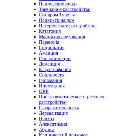
Панические атаки
Тревожное расстройство
Синдром Туретта
Психиатр на дом
Истерические расстройства
Кататония
Мания преследования
Паранойя
Социопатия
Аменция
Галлюцинации
Деменция
Клаустрофобия
Сонливость
Гипомания
Ипохондрия
ОКР
Посттравматическое стрессовое
расстройство
Раздражительность
Дереализация
Психоз
Алекситимия
Абулия
Клинический психолог