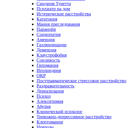
Синдром Туретта
Психиатр на дом
Истерические расстройства
Кататония
Мания преследования
Паранойя
Социопатия
Аменция
Галлюцинации
Деменция
Клаустрофобия
Сонливость
Гипомания
Ипохондрия
ОКР
Посттравматическое стрессовое расстройство
Раздражительность
Дереализация
Психоз
Алекситимия
Абулия
Клинический психолог
Тревожно-депрессивное расстройство
Клептомания
Неврозы