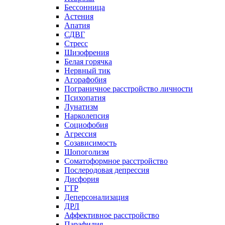
Бессонница
Астения
Апатия
СДВГ
Стресс
Шизофрения
Белая горячка
Нервный тик
Агорафобия
Пограничное расстройство личности
Психопатия
Лунатизм
Нарколепсия
Социофобия
Агрессия
Созависимость
Шопоголизм
Соматоформное расстройство
Послеродовая депрессия
Дисфория
ГТР
Деперсонализация
ДРЛ
Аффективное расстройство
Парафилия