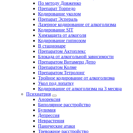
По методу Довженко
Препарат Торпедо
Кодирование уколом
Препарат Эспераль
Лазерное кодирование от алкоголизма
Кодирование SIT
Химзащита от алкоголя
Кодирование гипнозом
В стационаре
Препаратом Актоплекс
Блокада от алкогольной зависимости
Препаратом Витамерц Депо
Препаратом Колме
Препаратом Тетролонг
Тройное кодирование от алкоголизма
Укол под лопатку
Кодирование от алкоголизма на 3 месяца
Психиатрия
Анорексия
Биполярное расстройство
Булимия
Депрессия
Неврастения
Панические атаки
Тревожное расстройство