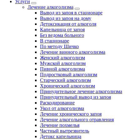
Услуги
Лечение алкоголизма
Вывод из запоя в стационаре
Вывод из запоя на дому
Детоксикация от алкоголя
Капельница от запоя
Без ведома больного
В стационаре
По методу Шичко
Лечение винного алкоголизма
Женский алкоголизм
Мужской алкоголизм
Пивной алкоголизма
Подростковый алкоголизм
Старческий алкоголизм
Хронический алкоголизм
Принудительное лечение алкоголизма
Принудительный вывод из запоя
Раскодирование
Укол от алкоголизма
Лечение хронического запоя
Лечение алкогольного отравления
Лечение похмелья
Частный вытрезвитель
Детокс капельница