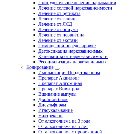
Принудительное лечение наркомании
Лечение солевой наркозависимости
Лечение от бутирата
Лечение от гашиша
Лечение от ЛСД
Лечение от опиума
Лечение от первитина
Лечение от экстази
Помощь при передозировке
Детоксикация наркозависимых
Капельница от наркозависимости
Ресоциализация наркозависимых
Кодирование
Имплантация Продетоксоном
Препарат Аквилонг
Препарат Алгоминал
Препарат Вивитрол
Вшивание ампулы
Двойной блок
Дисульфирам
Иглоукалывание
Налтрексон
От алкоголизма на 3 года
От алкоголизма на 5 лет
От алкоголизма с провокацией